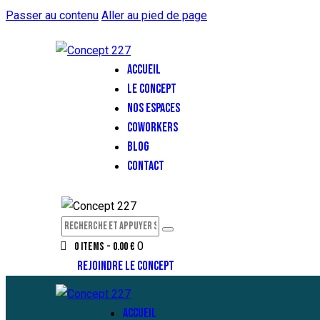
Passer au contenu
Aller au pied de page
ACCUEIL
LE CONCEPT
NOS ESPACES
COWORKERS
BLOG
CONTACT
0
0 items
-
0.00 €
REJOINDRE LE CONCEPT
ACCUEIL