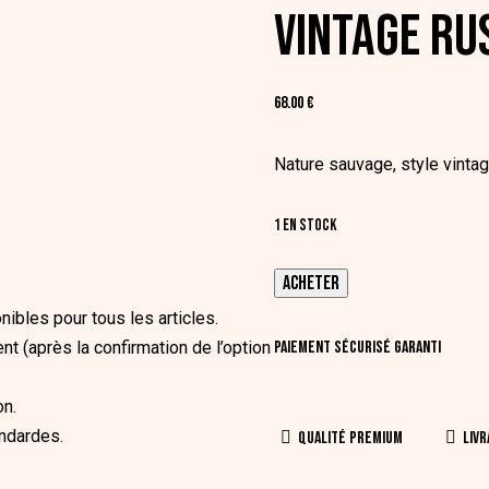
VINTAGE RU
68.00
€
Nature sauvage, style vinta
1 en stock
quantité
ACHETER
de
ibles pour tous les articles.
Vintage
nt (après la confirmation de l’option
Paiement sécurisé garanti
Rush
on.
andardes.
Qualité Premium
Livr