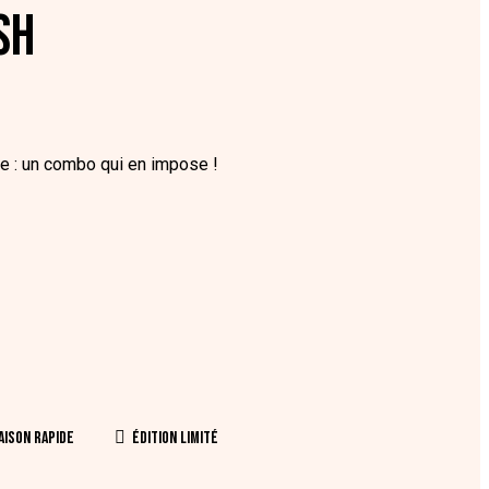
SH
ge : un combo qui en impose !
aison rapide
édition limité