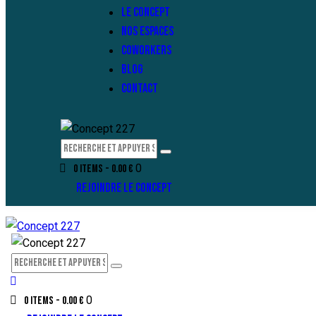
LE CONCEPT
NOS ESPACES
COWORKERS
BLOG
CONTACT
0
0 items
-
0.00 €
REJOINDRE LE CONCEPT
0
0 items
-
0.00 €